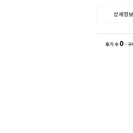
상세정
0
후기 수
· 