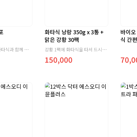
포
화타식 낭랑 350g x 3통 +
바이오 
맑은 강황 30팩
식 간
액상 강황으로 화타식과 함께 섭취하기 좋은 제품입니다.
강황 1팩에 화타식을 타서 드시면 건강한 한끼 식사가 됩니다.
150,000
70,0