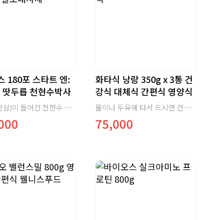
스 180포 스타트 엔:
화타식 낭랑 350g x 3통 건
림 땃두릅 천현수박사
강식 대체식 간편식 영양식
소대사체
땃두릅(천삼)이 들어간 천현수 박사의 산화질소대사체입니다.
물이나 두유에 타서 드시면 건강한 한끼 식사가 됩니다.
000
75,000