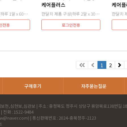
케어플러스
케어플
2달치 제품 구성(하루 1알 x 60일 = 60정 구성)
한달치 제품 구성(하루 2알 x 30일 = 60정)
인전용
로그인전용
1
2
구매후기
자주묻는질문
보천,심현보,심관보 | 주소 : 충청북도 청주시 상당구 용암북로138번길 18-
 전화 : 1522-9484
sw@naver.com
) | 통신판매번호 : 2024-충북청주-2123
d.