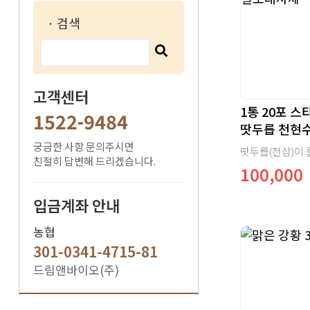
· 검색
고객센터
1통 20포 스
1522-9484
땃두릅 천현
소대사체
궁금한 사항 문의주시면
친절히 답변해 드리겠습니다.
100,000
입금계좌 안내
농협
301-0341-4715-81
드림앤바이오(주)